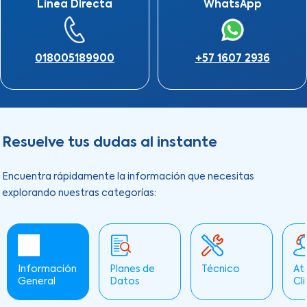
Línea Directa
WhatsApp
018005189900
+57 1607 2936
Resuelve tus dudas al instante
Encuentra rápidamente la información que necesitas
explorando nuestras categorías:
Información
Planes de
Técnico
At
General
Datos
Cl