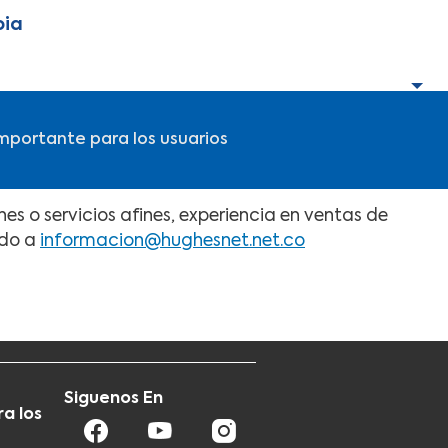
bia
mportante para los usuarios
es o servicios afines, experiencia en ventas de
ndo a
informacion@hughesnet.net.co
Siguenos En
a los