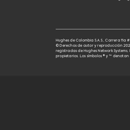
Hughes de Colombia S.A.S., Carrera 11a # 
© Derechos de autor y reproducción 202
registradas de Hughes Network Systems, 
propietarios. Los símbolos ® y ™ denotan