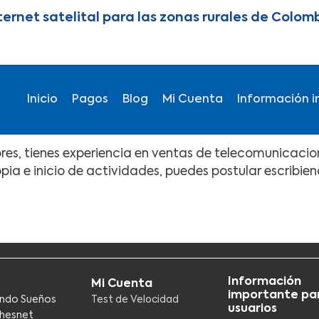
ternet satelital para las zonas rurales de Colom
Main navigation
Inicio
Pagos
Blog
Mi Cuenta
Información i
res, tienes experiencia en ventas de telecomunicacion
opia e inicio de actividades, puedes postular escribie
Información
Mi Cuenta
importante par
ndo Sueños
Test de Velocidad
usuarios
hesnet