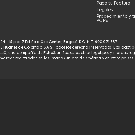
Paga tu Factura
Legales
Procedimiento y t
PQR’s
94- 45 piso 7 Edificio Oxo Center, Bogotá D.C. NIT: 900.971.687-1
5 Hughes de Colombia S.A.S. Todos los derechos reservados. Los logoti
LLC, una compañía de EchoStar. Todos los otros logotipos y marcas regi
 marcas registradas en los Estados Unidos de América y en otros países.