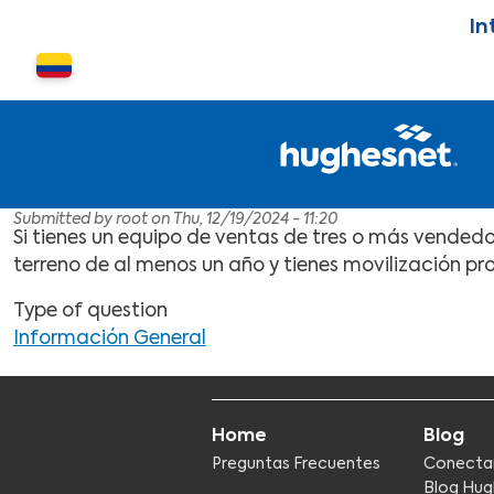
Skip to main content
In
Cambiar país o región
Submitted by
root
on
Thu, 12/19/2024 - 11:20
Si tienes un equipo de ventas de tres o más vendedo
terreno de al menos un año y tienes movilización pr
Type of question
Información General
Home
Blog
Preguntas Frecuentes
Conecta
Blog Hug