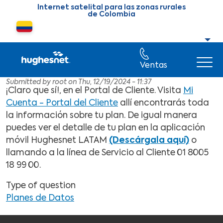
Skip to main content
Internet satelital para las zonas rurales
de Colombia
Cambiar país o región
Ventas
Submitted by
root
on
Thu, 12/19/2024 - 11:37
¡Claro que sí!, en el Portal de Cliente. Visita
Mi
Cuenta - Portal del Cliente
allí encontrarás toda
la información sobre tu plan. De igual manera
puedes ver el detalle de tu plan en la aplicación
móvil Hughesnet LATAM
(Descárgala aquí)
o
llamando a la línea de Servicio al Cliente 01 8005
18 99 00.
Type of question
Planes de Datos