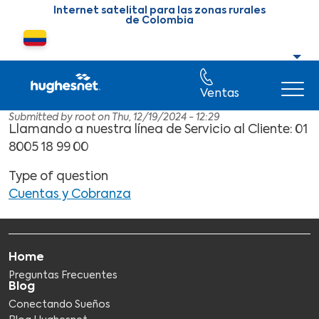
Skip to main content
Internet satelital para las zonas rurales
de Colombia
Cambiar país o región
Ventas
Submitted by
root
on
Thu, 12/19/2024 - 12:29
Llamando a nuestra línea de Servicio al Cliente: 01
8005 18 99 00
Type of question
Cuentas y Cobranza
Home
Preguntas Frecuentes
Blog
Conectando Sueños