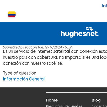
Skip to main content
In
Cambiar país o región
Submitted by
root
on
Tue, 12/17/2024 - 10:31
Es un servicio de internet satelital con conexión es
nuestro país con cobertura; no importa si es una loc
conexión con nuestro satélite.
Type of question
Información General
Home
Blog
Preguntas Frecuentes
Conecta