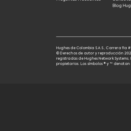
Blog Hug
Hughes de Colombia S.A.S., Carrera 11a # 
© Derechos de autor y reproducción 202
registradas de Hughes Network Systems, 
propietarios. Los símbolos ® y ™ denotan