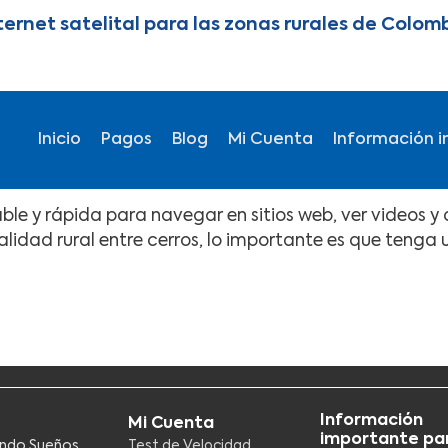
ternet satelital para las zonas rurales de Colom
Main navigation
Inicio
Pagos
Blog
Mi Cuenta
Información i
table y rápida para navegar en sitios web, ver videos 
alidad rural entre cerros, lo importante es que tenga
Información
Mi Cuenta
importante par
ndo Sueños
Test de Velocidad