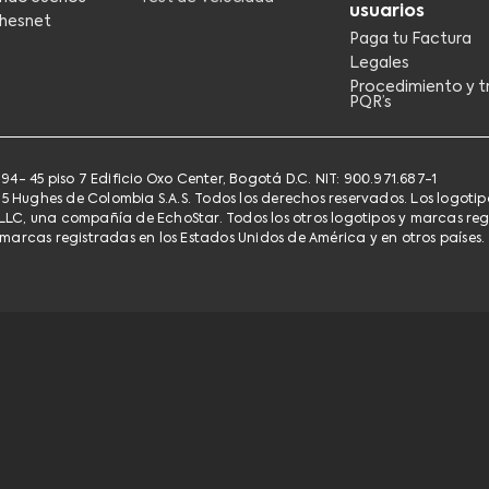
usuarios
hesnet
Paga tu Factura
Legales
Procedimiento y t
PQR’s
94- 45 piso 7 Edificio Oxo Center, Bogotá D.C. NIT: 900.971.687-1
5 Hughes de Colombia S.A.S. Todos los derechos reservados. Los logoti
LLC, una compañía de EchoStar. Todos los otros logotipos y marcas regi
 marcas registradas en los Estados Unidos de América y en otros países.