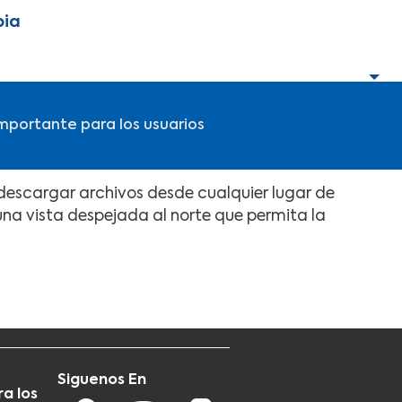
bia
mportante para los usuarios
y descargar archivos desde cualquier lugar de
 una vista despejada al norte que permita la
Siguenos En
a los